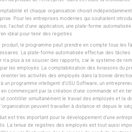
omptabilité et chaque organisation choisit indépendamment 
treprise. Pour les entreprises modernes qui souhaitent intr
rise, l'achat d'une application, une plate-forme automatis
en idéal pour tenir des registres.
un produit, le programme peut prendre en compte tous les f
essaires. La plate-forme automatisée effectue des tâches s
ur n'a plus à se soucier des rapports, car le système de r
r les employés. La comptabilisation des livraisons du prod
t orienter les activités des employés dans la bonne directio
à un programme intelligent d'USU Software, un entrepreneu
es, en commençant par la création d'une commande et en ter
peut contrôler simultanément le travail des employés et la 
'organisation peuvent travailler à distance et depuis le siè
uit est très important pour le développement d'une entrepr
oyés. La tenue de registres des employés est tout aussi impo