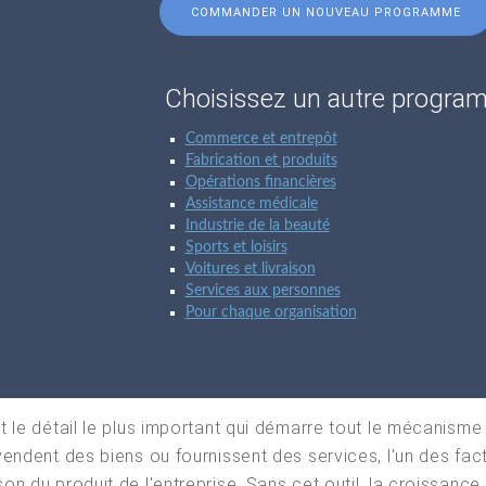
COMMANDER UN NOUVEAU PROGRAMME
Choisissez un autre progr
Commerce et entrepôt
Fabrication et produits
Opérations financières
Assistance médicale
Industrie de la beauté
Sports et loisirs
Voitures et livraison
Services aux personnes
Pour chaque organisation
st le détail le plus important qui démarre tout le mécanis
 vendent des biens ou fournissent des services, l'un des fac
son du produit de l'entreprise. Sans cet outil, la croissanc