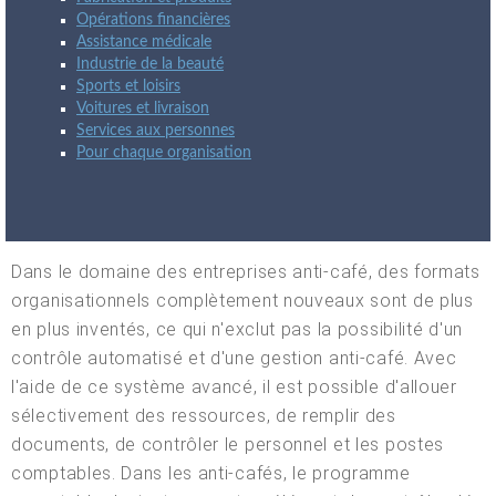
Opérations financières
Assistance médicale
Industrie de la beauté
Sports et loisirs
Voitures et livraison
Services aux personnes
Pour chaque organisation
Dans le domaine des entreprises anti-café, des formats
organisationnels complètement nouveaux sont de plus
en plus inventés, ce qui n'exclut pas la possibilité d'un
contrôle automatisé et d'une gestion anti-café. Avec
l'aide de ce système avancé, il est possible d'allouer
sélectivement des ressources, de remplir des
documents, de contrôler le personnel et les postes
comptables. Dans les anti-cafés, le programme