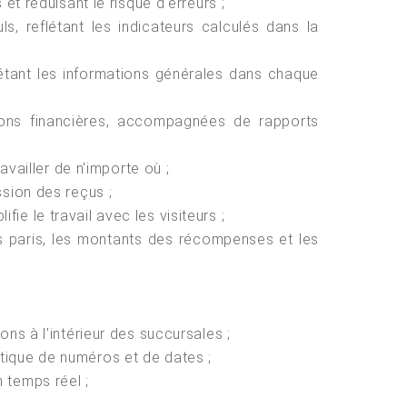
et réduisant le risque d'erreurs ;
s, reflétant les indicateurs calculés dans la
étant les informations générales dans chaque
ctions financières, accompagnées de rapports
availler de n'importe où ;
ssion des reçus ;
e le travail avec les visiteurs ;
des paris, les montants des récompenses et les
ons à l'intérieur des succursales ;
atique de numéros et de dates ;
 temps réel ;