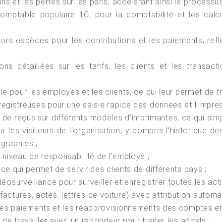
s et les pertes sur les paris, accélérant ainsi le processus 
comptable populaire 1C, pour la comptabilité et les calcul
ors espèces pour les contributions et les paiements, refl
ions détaillées sur les tarifs, les clients et les transa
ile pour les employés et les clients, ce qui leur permet de tr
nregistreuses pour une saisie rapide des données et l'impre
 reçus sur différents modèles d’imprimantes, ce qui simplifi
 les visiteurs de l'organisation, y compris l'historique 
graphies ;
 niveau de responsabilité de l’employé ;
 ce qui permet de servir des clients de différents pays ;
osurveillance pour surveiller et enregistrer toutes les acti
ctures, actes, lettres de voiture) avec attribution autom
s, les paiements et les réapprovisionnements des comptes en
é de travailler avec un répondeur pour traiter les appels ;